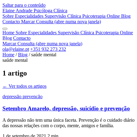
Saltar para o conteúdo
Elaine Andrade
Psicóloga Clínica
Sobre
Especialidades
Supervisão Clínica
Psicoterapia Online
Blog
Contacto
Marcar Consulta
(abre numa nova janela)
Home
Sobre
Especialidades
Supervisão Clínica
Psicoterapia Online
Blog
Contacto
Marcar Consulta
(abre numa nova janela)
ola@elaine.pt
+351 932 273 232
Home
/
Blog
/
saúde mental
saúde mental
1 artigo
← Ver todos os artigos
depressão
prevenção
Setembro Amarelo, depressão, suicídio e prevenção
A depressão não tem uma única faceta. Prevenção é o cuidado diário
das nossas relações com o corpo, mente, amigos e família.
1 de setembro de 2021
2 min