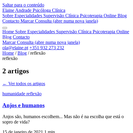
Saltar para o conteúdo
Elaine Andrade
Psicóloga Clínica
Sobre
Especialidades
Supervisão Clínica
Psicoterapia Online
Blog
Contacto
Marcar Consulta
(abre numa nova janela)
Home
Sobre
Especialidades
Supervisão Clínica
Psicoterapia Online
Blog
Contacto
Marcar Consulta
(abre numa nova janela)
ola@elaine.pt
+351 932 273 232
Home
/
Blog
/
reflexão
reflexão
2 artigos
← Ver todos os artigos
humanidade
reflexão
Anjos e humanos
Anjos são, humanos escolhem... Mas não é na escolha que está o
sopro de vida?
15 de janeiro de 2021
1 min