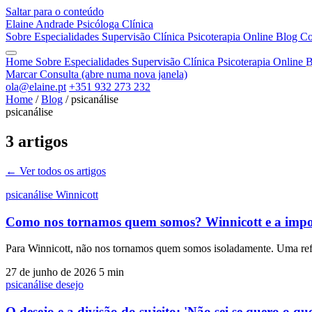
Saltar para o conteúdo
Elaine Andrade
Psicóloga Clínica
Sobre
Especialidades
Supervisão Clínica
Psicoterapia Online
Blog
Co
Home
Sobre
Especialidades
Supervisão Clínica
Psicoterapia Online
B
Marcar Consulta
(abre numa nova janela)
ola@elaine.pt
+351 932 273 232
Home
/
Blog
/
psicanálise
psicanálise
3 artigos
← Ver todos os artigos
psicanálise
Winnicott
Como nos tornamos quem somos? Winnicott e a import
Para Winnicott, não nos tornamos quem somos isoladamente. Uma refle
27 de junho de 2026
5 min
psicanálise
desejo
O desejo e a divisão do sujeito: 'Não sei se quero o qu