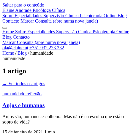
Saltar para o conteúdo
Elaine Andrade
Psicóloga Clínica
Sobre
Especialidades
Supervisão Clínica
Psicoterapia Online
Blog
Contacto
Marcar Consulta
(abre numa nova janela)
Home
Sobre
Especialidades
Supervisão Clínica
Psicoterapia Online
Blog
Contacto
Marcar Consulta
(abre numa nova janela)
ola@elaine.pt
+351 932 273 232
Home
/
Blog
/
humanidade
humanidade
1 artigo
← Ver todos os artigos
humanidade
reflexão
Anjos e humanos
Anjos são, humanos escolhem... Mas não é na escolha que está o
sopro de vida?
15 de janeiro de 2021
1 min