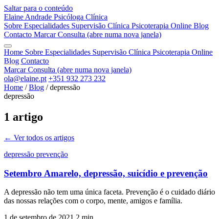
Saltar para o conteúdo
Elaine Andrade
Psicóloga Clínica
Sobre
Especialidades
Supervisão Clínica
Psicoterapia Online
Blog
Contacto
Marcar Consulta
(abre numa nova janela)
Home
Sobre
Especialidades
Supervisão Clínica
Psicoterapia Online
Blog
Contacto
Marcar Consulta
(abre numa nova janela)
ola@elaine.pt
+351 932 273 232
Home
/
Blog
/
depressão
depressão
1 artigo
← Ver todos os artigos
depressão
prevenção
Setembro Amarelo, depressão, suicídio e prevenção
A depressão não tem uma única faceta. Prevenção é o cuidado diário
das nossas relações com o corpo, mente, amigos e família.
1 de setembro de 2021
2 min