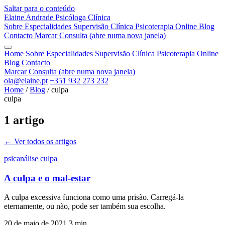
Saltar para o conteúdo
Elaine Andrade
Psicóloga Clínica
Sobre
Especialidades
Supervisão Clínica
Psicoterapia Online
Blog
Contacto
Marcar Consulta
(abre numa nova janela)
Home
Sobre
Especialidades
Supervisão Clínica
Psicoterapia Online
Blog
Contacto
Marcar Consulta
(abre numa nova janela)
ola@elaine.pt
+351 932 273 232
Home
/
Blog
/
culpa
culpa
1 artigo
← Ver todos os artigos
psicanálise
culpa
A culpa e o mal-estar
A culpa excessiva funciona como uma prisão. Carregá-la
eternamente, ou não, pode ser também sua escolha.
20 de maio de 2021
3 min