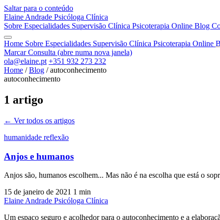
Saltar para o conteúdo
Elaine Andrade
Psicóloga Clínica
Sobre
Especialidades
Supervisão Clínica
Psicoterapia Online
Blog
Co
Home
Sobre
Especialidades
Supervisão Clínica
Psicoterapia Online
B
Marcar Consulta
(abre numa nova janela)
ola@elaine.pt
+351 932 273 232
Home
/
Blog
/
autoconhecimento
autoconhecimento
1 artigo
← Ver todos os artigos
humanidade
reflexão
Anjos e humanos
Anjos são, humanos escolhem... Mas não é na escolha que está o sopr
15 de janeiro de 2021
1 min
Elaine Andrade
Psicóloga Clínica
Um espaço seguro e acolhedor para o autoconhecimento e a elaboraçã