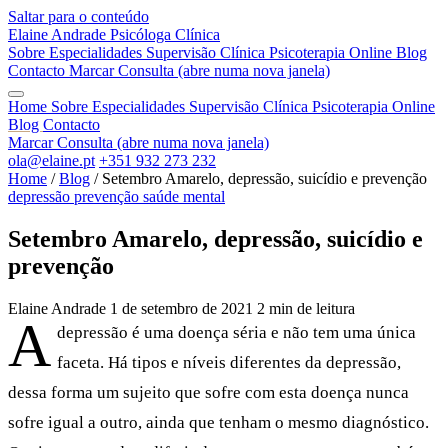
Saltar para o conteúdo
Elaine Andrade
Psicóloga Clínica
Sobre
Especialidades
Supervisão Clínica
Psicoterapia Online
Blog
Contacto
Marcar Consulta
(abre numa nova janela)
Home
Sobre
Especialidades
Supervisão Clínica
Psicoterapia Online
Blog
Contacto
Marcar Consulta
(abre numa nova janela)
ola@elaine.pt
+351 932 273 232
Home
/
Blog
/
Setembro Amarelo, depressão, suicídio e prevenção
depressão
prevenção
saúde mental
Setembro Amarelo, depressão, suicídio e
prevenção
Elaine Andrade
1 de setembro de 2021
2 min de leitura
A
depressão é uma doença séria e não tem uma única
faceta. Há tipos e níveis diferentes da depressão,
dessa forma um sujeito que sofre com esta doença nunca
sofre igual a outro, ainda que tenham o mesmo diagnóstico.